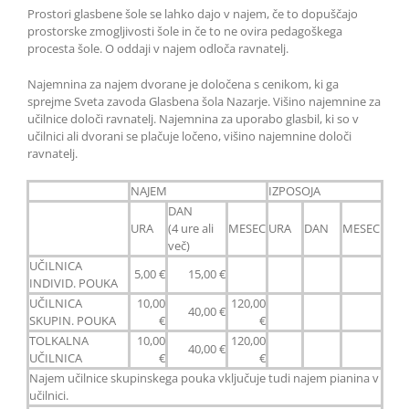
Prostori glasbene šole se lahko dajo v najem, če to dopuščajo
prostorske zmogljivosti šole in če to ne ovira pedagoškega
procesta šole. O oddaji v najem odloča ravnatelj.
Najemnina za najem dvorane je določena s cenikom, ki ga
sprejme Sveta zavoda Glasbena šola Nazarje. Višino najemnine za
učilnice določi ravnatelj. Najemnina za uporabo glasbil, ki so v
učilnici ali dvorani se plačuje ločeno, višino najemnine določi
ravnatelj.
NAJEM
IZPOSOJA
DAN
URA
(4 ure ali
MESEC
URA
DAN
MESEC
več)
UČILNICA
5,00 €
15,00 €
INDIVID. POUKA
UČILNICA
10,00
120,00
40,00 €
SKUPIN. POUKA
€
€
TOLKALNA
10,00
120,00
40,00 €
UČILNICA
€
€
Najem učilnice skupinskega pouka vključuje tudi najem pianina v
učilnici.