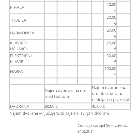
20,00
PIHALA
€
20,00
TROBILA
€
20,00
HARMONIKA
€
KLAVIR V
20,00
UČILNICI
€
ELEKTRIČNI
30,00
KLAVIR
€
100,00
HARFA
€
Najem dvorane na
Najem dvorane na uro
uro ob sobotah,
med tednom
nedeljah in praznikih
DVORANA
30,00 €
45,00 €
Najem dvorane vključuje tudi najem klavirja v dvorani.
Cenik je sprejel Svet zavoda
31.3.2014