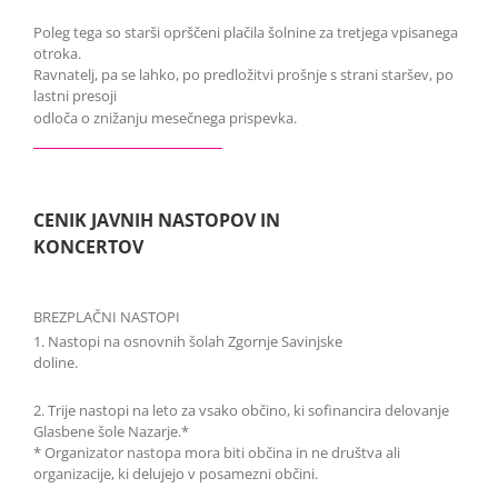
Poleg tega so starši oprščeni plačila šolnine za tretjega vpisanega
otroka.
Ravnatelj, pa se lahko, po predložitvi prošnje s strani staršev, po
lastni presoji
odloča o znižanju mesečnega prispevka.
CENIK JAVNIH NASTOPOV IN
KONCERTOV
BREZPLAČNI NASTOPI
1. Nastopi na osnovnih šolah Zgornje Savinjske
doline.
2. Trije nastopi na leto za vsako občino, ki sofinancira delovanje
Glasbene šole Nazarje.*
* Organizator nastopa mora biti občina in ne društva ali
organizacije, ki delujejo v posamezni občini.