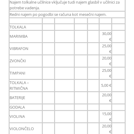
Najem tolkalne učilnice vključuje tudi najem glasbil v učilnici za
potrebe vadenja.
Redni najem po pogodbi se računa kot mesečni najem.
TOLKALA
30,00
MARIMBA
€
25,00
VIBRAFON
€
20,00
ZVONČKI
€
25,00
TIMPANI
€
TOLKALA –
5,00 €
RITMIČNA
20,00
BATERIJE
€
GODALA
15,00
VIOLINA
€
20,00
VIOLONČELO
€