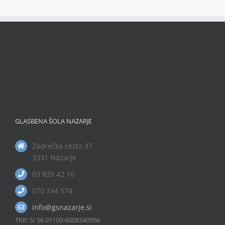
GLASBENA ŠOLA NAZARJE
Zadrečka cesta 37
3331 Nazarje
03 839 42 10
070 744 574
info@gsnazarje.si
TRR: SI 56 01100-6008340956