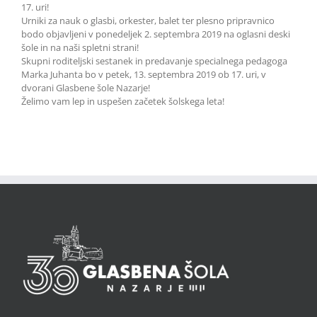
17. uri!
Urniki za nauk o glasbi, orkester, balet ter plesno pripravnico
bodo objavljeni v ponedeljek 2. septembra 2019 na o
glasni deski
šole in na naši spletni strani!
Skupni roditeljski sestanek in predavanje specialnega pedagoga
Marka Juhanta bo v petek, 13. septembra 2019 ob 17. uri, v
dvorani Glasbene šole Nazarje!
Želimo vam lep in uspešen začetek šolskega leta!