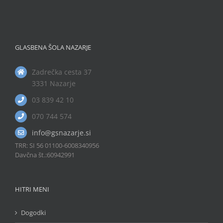
GLASBENA ŠOLA NAZARJE
Zadrečka cesta 37
3331 Nazarje
03 839 42 10
070 744 574
info@gsnazarje.si
TRR: SI 56 01100-6008340956
Davčna št.:60942991
HITRI MENI
Dogodki